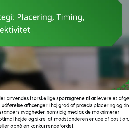
der anvendes i forskellige sportsgrene til at levere et af
udførelse afhænger i høj grad af præcis placering og tim
modstanders svagheder, samtidig med at de maksimerer
 optimal højde og sikre, at modstanderen er ude af position
eller opnå en konkurrencefordel.