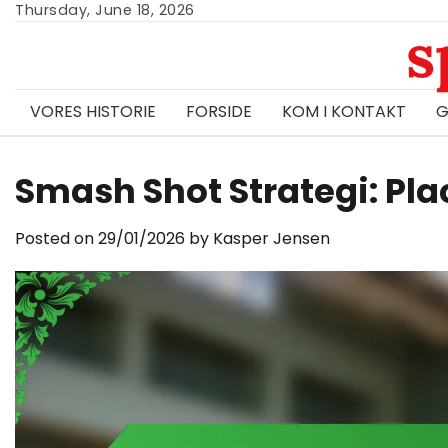
Skip
Thursday, June 18, 2026
s
to
content
VORES HISTORIE
FORSIDE
KOM I KONTAKT
G
Smash Shot Strategi: Plac
Posted on
29/01/2026
by
Kasper Jensen