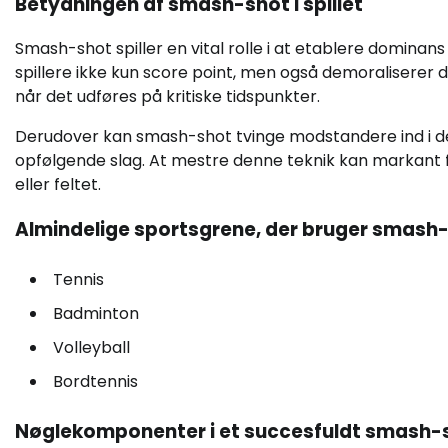
Betydningen af smash-shot i spillet
Smash-shot spiller en vital rolle i at etablere domin
spillere ikke kun score point, men også demoraliser
når det udføres på kritiske tidspunkter.
Derudover kan smash-shot tvinge modstandere ind i def
opfølgende slag. At mestre denne teknik kan markant f
eller feltet.
Almindelige sportsgrene, der bruger smash
Tennis
Badminton
Volleyball
Bordtennis
Nøglekomponenter i et succesfuldt smash-