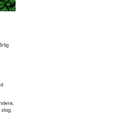
rlig
od
ndere,
 slag.