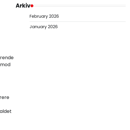
Arkiv
February 2026
January 2026
gørende
r mod
erere
aldet