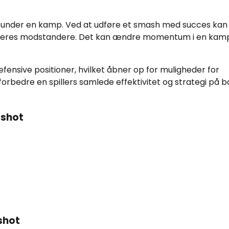
ans under en kamp. Ved at udføre et smash med succes kan
er deres modstandere. Det kan ændre momentum i en kamp
ensive positioner, hvilket åbner op for muligheder for
orbedre en spillers samlede effektivitet og strategi på 
-shot
shot