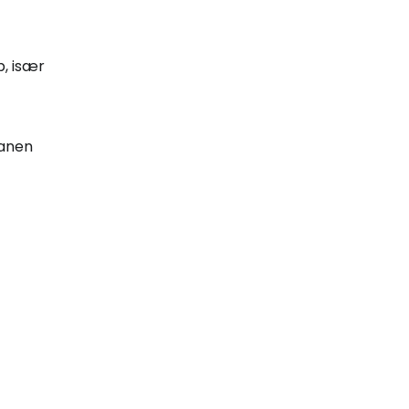
, især
banen