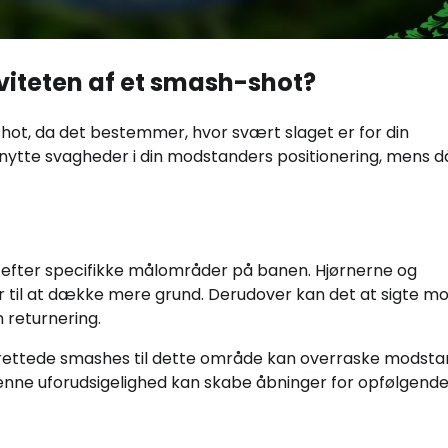
viteten af et smash-shot?
shot, da det bestemmer, hvor svært slaget er for din
ytte svagheder i din modstanders positionering, mens då
gt efter specifikke målområder på banen. Hjørnerne og
der til at dække mere grund. Derudover kan det at sigte m
returnering.
lrettede smashes til dette område kan overraske modsta
. Denne uforudsigelighed kan skabe åbninger for opfølgende