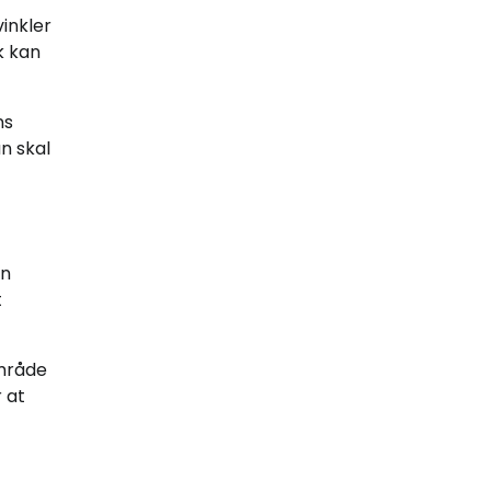
vinkler
k kan
ns
n skal
an
t
område
r at