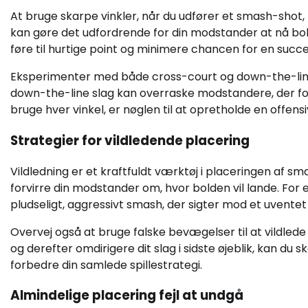
At bruge skarpe vinkler, når du udfører et smash-shot, k
kan gøre det udfordrende for din modstander at nå bold
føre til hurtige point og minimere chancen for en succe
Eksperimenter med både cross-court og down-the-line 
down-the-line slag kan overraske modstandere, der for
bruge hver vinkel, er nøglen til at opretholde en offensi
Strategier for vildledende placering
Vildledning er et kraftfuldt værktøj i placeringen af s
forvirre din modstander om, hvor bolden vil lande. For
pludseligt, aggressivt smash, der sigter mod et uvente
Overvej også at bruge falske bevægelser til at vildle
og derefter omdirigere dit slag i sidste øjeblik, kan du s
forbedre din samlede spillestrategi.
Almindelige placering fejl at undgå