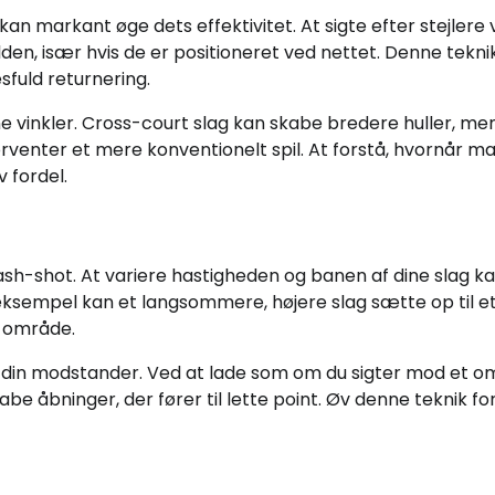
an markant øge dets effektivitet. At sigte efter stejlere 
en, især hvis de er positioneret ved nettet. Denne tekni
sfuld returnering.
vinkler. Cross-court slag kan skabe bredere huller, me
venter et mere konventionelt spil. At forstå, hvornår ma
v fordel.
mash-shot. At variere hastigheden og banen af dine slag k
 eksempel kan et langsommere, højere slag sætte op til e
t område.
de din modstander. Ved at lade som om du sigter mod et 
kabe åbninger, der fører til lette point. Øv denne teknik fo