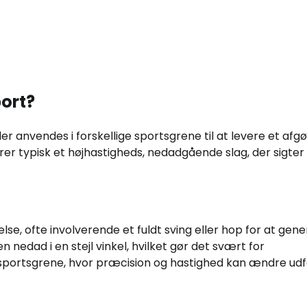
port?
 der anvendes i forskellige sportsgrene til at levere et af
er typisk et højhastigheds, nedadgående slag, der sigte
se, ofte involverende et fuldt sving eller hop for at gen
 nedad i en stejl vinkel, hvilket gør det svært for
 sportsgrene, hvor præcision og hastighed kan ændre udf