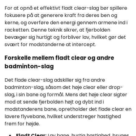
For at opnå et effektivt fladt clear-slag bør spillere
fokusere på at generere kraft fra deres ben og
kerne, og overføre den energi gennem armene ind i
racketten. Denne teknik sikrer, at fjerbolden
bevæger sig hurtigt og forbliver lav, hvilket gør det
svært for modstanderne at intercept.
Forskelle mellem fladt clear og andre
badminton-slag
Det flade clear-slag adskiller sig fra andre
badminton-slag, såsom det høje clear eller drop-
slag, i sin bane og formål. Mens det høje clear sigter
mod at sende fjerbolden højt og dybt ind i
modstanderens bane, opretholder det flade clear en
lavere flyvebane, hvilket understreger hastighed
frem for højde.
Fladt Clear:
Lav bane, hurtig hastighed, bruges