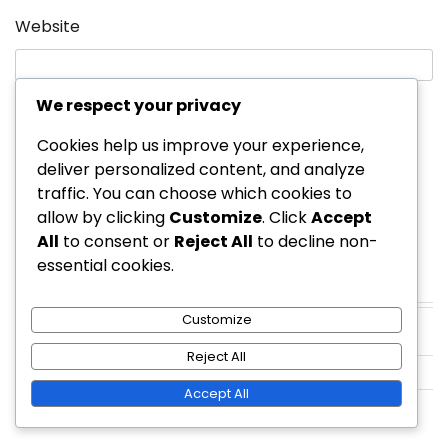
Website
We respect your privacy
Save my name, email, and website in this
Cookies help us improve your experience,
browser for the next time I comment.
deliver personalized content, and analyze
traffic. You can choose which cookies to
allow by clicking
Customize
. Click
Accept
All
to consent or
Reject All
to decline non-
essential cookies.
Links
Customize
Gennemse artikler
Reject All
Kom i kontakt
Accept All
Vores historie