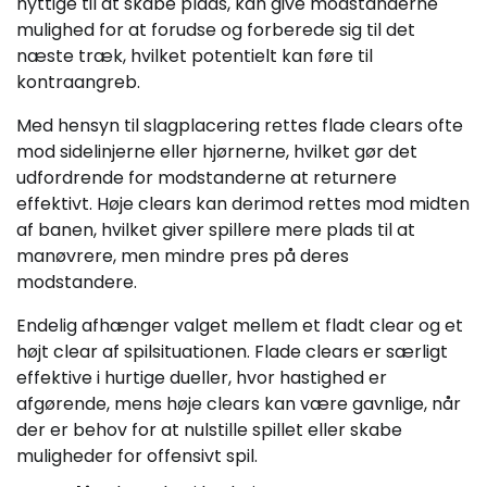
nyttige til at skabe plads, kan give modstanderne
mulighed for at forudse og forberede sig til det
næste træk, hvilket potentielt kan føre til
kontraangreb.
Med hensyn til slagplacering rettes flade clears ofte
mod sidelinjerne eller hjørnerne, hvilket gør det
udfordrende for modstanderne at returnere
effektivt. Høje clears kan derimod rettes mod midten
af banen, hvilket giver spillere mere plads til at
manøvrere, men mindre pres på deres
modstandere.
Endelig afhænger valget mellem et fladt clear og et
højt clear af spilsituationen. Flade clears er særligt
effektive i hurtige dueller, hvor hastighed er
afgørende, mens høje clears kan være gavnlige, når
der er behov for at nulstille spillet eller skabe
muligheder for offensivt spil.