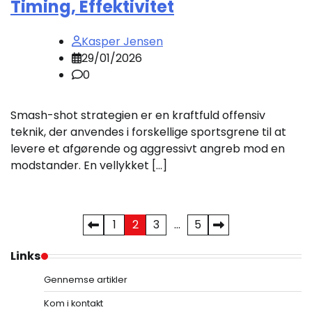
Timing, Effektivitet
Kasper Jensen
29/01/2026
0
Smash-shot strategien er en kraftfuld offensiv
teknik, der anvendes i forskellige sportsgrene til at
levere et afgørende og aggressivt angreb mod en
modstander. En vellykket […]
Posts
1
2
3
…
5
pagination
Links
Gennemse artikler
Kom i kontakt